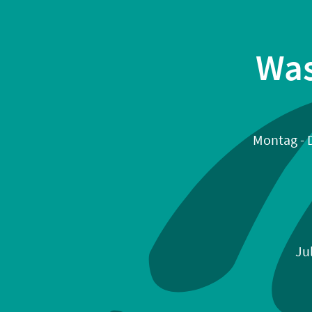
Was
Montag - D
Ju