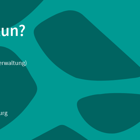
tun?
Verwaltung)
urg